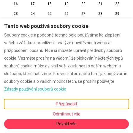
16
17
18
19
20
21
22
23
24
25
26
27
28
29
30
31
1
2
3
4
5
Tento web používá soubory cookie
Soubory cookie a podobné technologie používáme ke zlepšení
vašeho zážitku z prohlížení, analýze návštěvnosti webu a
přizpůsobení obsahu. Níže si můžete upravit předvolby souborů
Czech
EUR
cookie. Vezměte prosím na vědomí, že blokování některých typů
souborů cookie může ovlivnit vaši zkušenost s naším webem a
PF 109065, Rostock,
©
2026
Mecklenburg
službami, které nabízíme. Pro více informací o tom, jak používáme
Mecklenburg-Vorpommern,
Všechna práva vyhrazena
-
soubory cookie a o vašich možnostech, se prosím podívejte
Německo 18013
.
Powered by
Lodgify
E-mail
:
Zásady používání souborů cookie
g.wiegert@graaler-fewo.de
Přizpůsobit
Odmítnout vše
Povolit vše