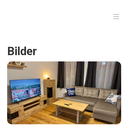
Mecklenburg
hemsida
Bilder
Översikt
Göra
Foton
priser
inflyttningskalender
recensioner
Kontakta