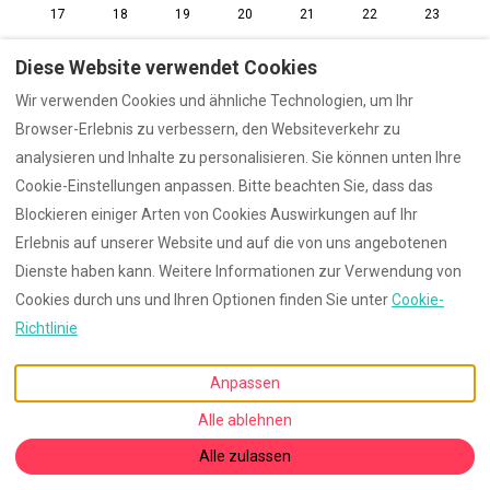
17
18
19
20
21
22
23
24
25
26
27
28
29
30
Diese Website verwendet Cookies
31
1
2
3
4
5
6
Wir verwenden Cookies und ähnliche Technologien, um Ihr
Browser-Erlebnis zu verbessern, den Websiteverkehr zu
analysieren und Inhalte zu personalisieren. Sie können unten Ihre
Cookie-Einstellungen anpassen. Bitte beachten Sie, dass das
Deutsch
EUR
Blockieren einiger Arten von Cookies Auswirkungen auf Ihr
Erlebnis auf unserer Website und auf die von uns angebotenen
PF 109065, Rostock,
©
2026
Mecklenburg
Alle
Dienste haben kann. Weitere Informationen zur Verwendung von
Mecklenburg-Vorpommern,
Rechte vorbehalten
-
Cookies durch uns und Ihren Optionen finden Sie unter
Cookie-
Deutschland 18013
.
Powered by
Lodgify
E-Mail
:
Richtlinie
g.wiegert@graaler-fewo.de
Anpassen
Alle ablehnen
Alle zulassen