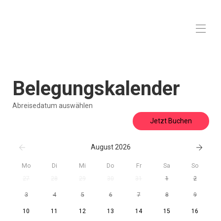
Mecklenburg
Startseite
Belegungskalender
Übersicht
Lage
Fotos
Abreisedatum auswählen
Preise
Jetzt Buchen
Belegungskalender
Bewertungen
Kontakt
August 2026
Mo
Di
Mi
Do
Fr
Sa
So
27
28
29
30
31
1
2
3
4
5
6
7
8
9
10
11
12
13
14
15
16