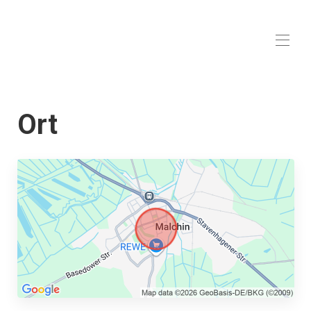
Mecklenburg
Startseite
Ort
Übersicht
Lage
Fotos
Preise
Belegungskalender
Bewertungen
Kontakt