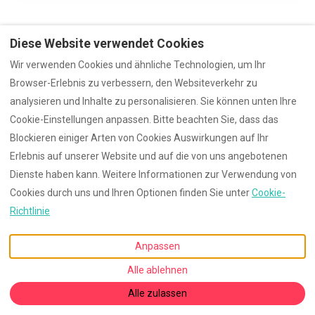
Diese Website verwendet Cookies
Wir verwenden Cookies und ähnliche Technologien, um Ihr
Deutsch
EUR
Browser-Erlebnis zu verbessern, den Websiteverkehr zu
analysieren und Inhalte zu personalisieren. Sie können unten Ihre
PF 109065, Rostock,
©
2026
Mecklenburg
Alle
Cookie-Einstellungen anpassen. Bitte beachten Sie, dass das
Mecklenburg-Vorpommern,
Rechte vorbehalten
-
Deutschland 18013
.
Powered by
Lodgify
Blockieren einiger Arten von Cookies Auswirkungen auf Ihr
E-Mail
:
Erlebnis auf unserer Website und auf die von uns angebotenen
g.wiegert@graaler-fewo.de
Dienste haben kann. Weitere Informationen zur Verwendung von
Cookies durch uns und Ihren Optionen finden Sie unter
Cookie-
Richtlinie
Anpassen
Alle ablehnen
Alle zulassen